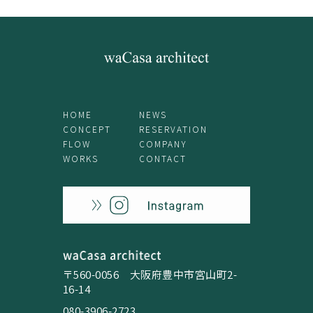
HOME
NEWS
CONCEPT
RESERVATION
FLOW
COMPANY
WORKS
CONTACT
〒560-0056 大阪府豊中市宮山町2-
16-14
080-3906-2723