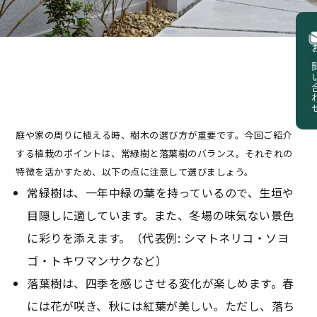
お問い
庭や家の周りに植える時、樹木の選び方が重要です。今回ご紹介
する植栽のポイントは、常緑樹と落葉樹のバランス。それぞれの
特徴を活かすため、以下の点に注意して選びましょう。
常緑樹は、一年中緑の葉を持っているので、生垣や
目隠しに適しています。また、冬場の味気ない景色
に彩りを添えます。（代表例: シマトネリコ・ソヨ
ゴ・トキワマンサクなど）
落葉樹は、四季を感じさせる変化が楽しめます。春
には花が咲き、秋には紅葉が美しい。ただし、落ち